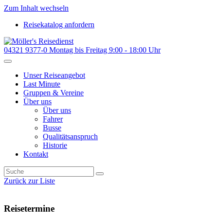
Zum Inhalt wechseln
Reisekatalog anfordern
04321 9377-0
Montag bis Freitag 9:00 - 18:00 Uhr
Unser Reiseangebot
Last Minute
Gruppen & Vereine
Über uns
Über uns
Fahrer
Busse
Qualitätsanspruch
Historie
Kontakt
Zurück zur Liste
Reisetermine