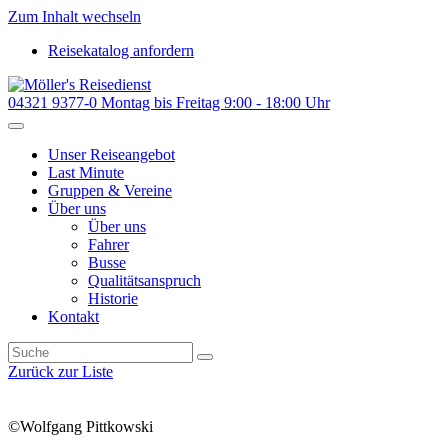
Zum Inhalt wechseln
Reisekatalog anfordern
04321 9377-0
Montag bis Freitag 9:00 - 18:00 Uhr
Unser Reiseangebot
Last Minute
Gruppen & Vereine
Über uns
Über uns
Fahrer
Busse
Qualitätsanspruch
Historie
Kontakt
Zurück zur Liste
©Wolfgang Pittkowski