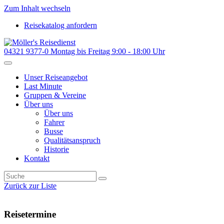
Zum Inhalt wechseln
Reisekatalog anfordern
04321 9377-0
Montag bis Freitag 9:00 - 18:00 Uhr
Unser Reiseangebot
Last Minute
Gruppen & Vereine
Über uns
Über uns
Fahrer
Busse
Qualitätsanspruch
Historie
Kontakt
Zurück zur Liste
Reisetermine