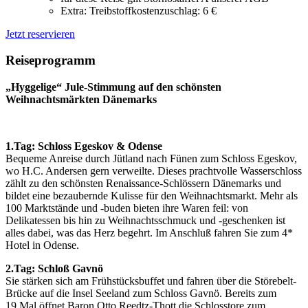
Extra: Treibstoffkostenzuschlag: 6 €
Jetzt reservieren
Reiseprogramm
„Hyggelige“ Jule-Stimmung auf den schönsten
Weihnachtsmärkten Dänemarks
1.Tag: Schloss Egeskov & Odense
Bequeme Anreise durch Jütland nach Fünen zum Schloss Egeskov,
wo H.C. Andersen gern verweilte. Dieses prachtvolle Wasserschloss
zählt zu den schönsten Renaissance-Schlössern Dänemarks und
bildet eine bezaubernde Kulisse für den Weihnachtsmarkt. Mehr als
100 Marktstände und -buden bieten ihre Waren feil: von
Delikatessen bis hin zu Weihnachtsschmuck und -geschenken ist
alles dabei, was das Herz begehrt. Im Anschluß fahren Sie zum 4*
Hotel in Odense.
2.Tag: Schloß Gavnö
Sie stärken sich am Frühstücksbuffet und fahren über die Störebelt-
Brücke auf die Insel Seeland zum Schloss Gavnö. Bereits zum
19.Mal öffnet Baron Otto Reedtz-Thott die Schlosstore zum