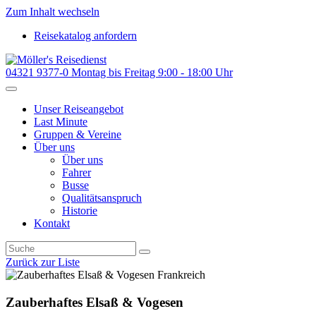
Zum Inhalt wechseln
Reisekatalog anfordern
04321 9377-0
Montag bis Freitag 9:00 - 18:00 Uhr
Unser Reiseangebot
Last Minute
Gruppen & Vereine
Über uns
Über uns
Fahrer
Busse
Qualitätsanspruch
Historie
Kontakt
Zurück zur Liste
Frankreich
Zauberhaftes Elsaß & Vogesen