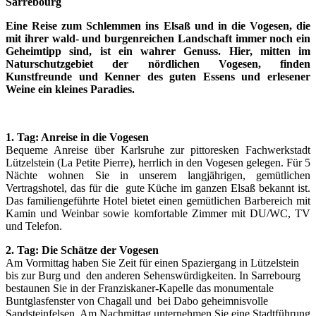
Sarrebourg
Eine Reise zum Schlemmen ins Elsaß und in die Vogesen, die
mit ihrer wald- und burgenreichen Landschaft immer noch ein
Geheimtipp sind, ist ein wahrer Genuss. Hier, mitten im
Naturschutzgebiet der nördlichen Vogesen, finden
Kunstfreunde und Kenner des guten Essens und erlesener
Weine ein kleines Paradies.
1. Tag: Anreise in die Vogesen
Bequeme Anreise über Karlsruhe zur pittoresken Fachwerkstadt
Lützelstein (La Petite Pierre), herrlich in den Vogesen gelegen. Für 5
Nächte wohnen Sie in unserem langjährigen, gemütlichen
Vertragshotel, das für die gute Küche im ganzen Elsaß bekannt ist.
Das familiengeführte Hotel bietet einen gemütlichen Barbereich mit
Kamin und Weinbar sowie komfortable Zimmer mit DU/WC, TV
und Telefon.
2. Tag: Die Schätze der Vogesen
Am Vormittag haben Sie Zeit für einen Spaziergang in Lützelstein
bis zur Burg und den anderen Sehenswürdigkeiten. In Sarrebourg
bestaunen Sie in der Franziskaner-Kapelle das monumentale
Buntglasfenster von Chagall und bei Dabo geheimnisvolle
Sandsteinfelsen. Am Nachmittag unternehmen Sie eine Stadtführung