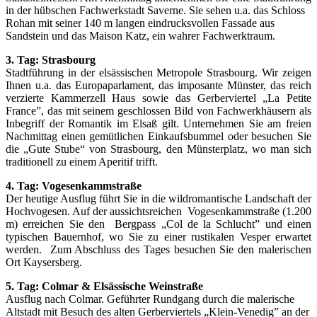
in der hübschen Fachwerkstadt Saverne. Sie sehen u.a. das Schloss
Rohan mit seiner 140 m langen eindrucksvollen Fassade aus
Sandstein und das Maison Katz, ein wahrer Fachwerktraum.
3. Tag: Strasbourg
Stadtführung in der elsässischen Metropole Strasbourg. Wir zeigen
Ihnen u.a. das Europaparlament, das imposante Münster, das reich
verzierte Kammerzell Haus sowie das Gerberviertel „La Petite
France”, das mit seinem geschlossen Bild von Fachwerkhäusern als
Inbegriff der Romantik im Elsaß gilt. Unternehmen Sie am freien
Nachmittag einen gemütlichen Einkaufsbummel oder besuchen Sie
die „Gute Stube“ von Strasbourg, den Münsterplatz, wo man sich
traditionell zu einem Aperitif trifft.
4. Tag: Vogesenkammstraße
Der heutige Ausflug führt Sie in die wildromantische Landschaft der
Hochvogesen. Auf der aussichtsreichen Vogesenkammstraße (1.200
m) erreichen Sie den Bergpass „Col de la Schlucht” und einen
typischen Bauernhof, wo Sie zu einer rustikalen Vesper erwartet
werden. Zum Abschluss des Tages besuchen Sie den malerischen
Ort Kaysersberg.
5. Tag: Colmar & Elsässische Weinstraße
Ausflug nach Colmar. Geführter Rundgang durch die malerische
Altstadt mit Besuch des alten Gerberviertels „Klein-Venedig” an der