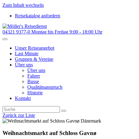
Zum Inhalt wechseln
Reisekatalog anfordern
04321 9377-0
Montag bis Freitag 9:00 - 18:00 Uhr
Unser Reiseangebot
Last Minute
Gruppen & Vereine
Über uns
Über uns
Fahrer
Busse
Qualitätsanspruch
Historie
Kontakt
Zurück zur Liste
Dänemark
Weihnachtsmarkt auf Schloss Gavnø