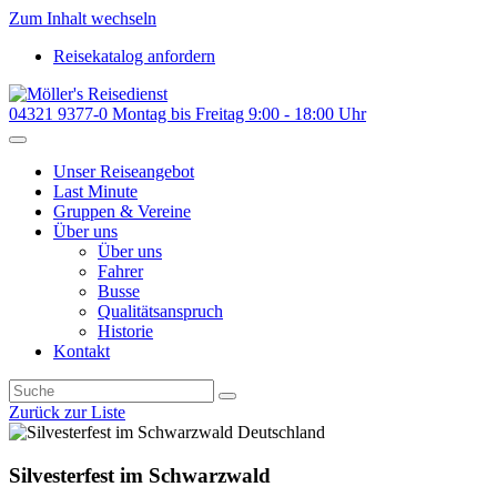
Zum Inhalt wechseln
Reisekatalog anfordern
04321 9377-0
Montag bis Freitag 9:00 - 18:00 Uhr
Unser Reiseangebot
Last Minute
Gruppen & Vereine
Über uns
Über uns
Fahrer
Busse
Qualitätsanspruch
Historie
Kontakt
Zurück zur Liste
Deutschland
Silvesterfest im Schwarzwald