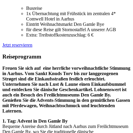
Busreise
1x Übernachtung mit Frühstück im zentralen 4*
Comwell Hotel in Aarhus
Eintritt Weihnachtsmarkt Den Gamle Bye
für diese Reise gilt Stornostaffel A unserer AGB
Extra: Treibstoffkostenzuschlag: 6 €
Jetzt reservieren
Reiseprogramm
Freuen Sie sich auf eine herrliche vorweihnachtliche Stimmung
in Aarhus. Vom Sankt Knuds Torv bis zur langgezogenen
Strøget sind die Einkaufsstraßen festlich erleuchtet.
Unternehmen Sie nach Lust & Laune einen Einkaufsbummel
und entdecken Sie dänische Geschenkartikel. Lohnenswert ist
auch ein Besuch des Freilichtmuseums Den Gamle By.
Genießen Sie die Advents-Stimmung in den gemütlichen Gassen
mit Pferdewagen, Weihnachtsschmuck und leuchtenden
Laternen.
1. Tag: Advent in Den Gamle By
Bequeme Anreise durch Jütland nach Aarhus zum Freilichtmuseum
Den Gamle By, wo Sie die traditionelle dänische