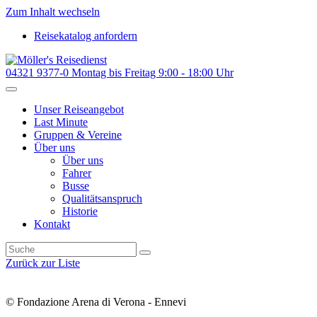
Zum Inhalt wechseln
Reisekatalog anfordern
04321 9377-0
Montag bis Freitag 9:00 - 18:00 Uhr
Unser Reiseangebot
Last Minute
Gruppen & Vereine
Über uns
Über uns
Fahrer
Busse
Qualitätsanspruch
Historie
Kontakt
Zurück zur Liste
© Fondazione Arena di Verona - Ennevi