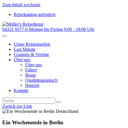
Zum Inhalt wechseln
Reisekatalog anfordern
04321 9377-0
Montag bis Freitag 9:00 - 18:00 Uhr
Unser Reiseangebot
Last Minute
Gruppen & Vereine
Über uns
Über uns
Fahrer
Busse
Qualitätsanspruch
Historie
Kontakt
Zurück zur Liste
Deutschland
Ein Wochenende in Berlin