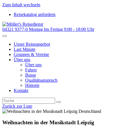
Zum Inhalt wechseln
Reisekatalog anfordern
04321 9377-0
Montag bis Freitag 9:00 - 18:00 Uhr
Unser Reiseangebot
Last Minute
Gruppen & Vereine
Über uns
Über uns
Fahrer
Busse
Qualitätsanspruch
Historie
Kontakt
Zurück zur Liste
Deutschland
Weihnachten in der Musikstadt Leipzig