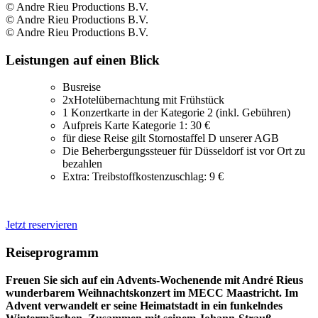
© Andre Rieu Productions B.V.
© Andre Rieu Productions B.V.
© Andre Rieu Productions B.V.
Leistungen auf einen Blick
Busreise
2xHotelübernachtung mit Frühstück
1 Konzertkarte in der Kategorie 2 (inkl. Gebühren)
Aufpreis Karte Kategorie 1: 30 €
für diese Reise gilt Stornostaffel D unserer AGB
Die Beherbergungssteuer für Düsseldorf ist vor Ort zu
bezahlen
Extra: Treibstoffkostenzuschlag: 9 €
Jetzt reservieren
Reiseprogramm
Freuen Sie sich auf ein Advents-Wochenende mit André Rieus
wunderbarem Weihnachtskonzert im MECC Maastricht. Im
Advent verwandelt er seine Heimatstadt in ein funkelndes