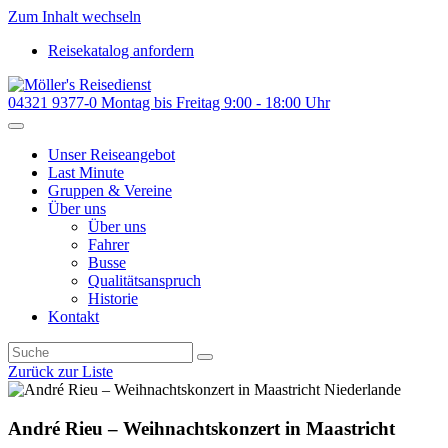
Zum Inhalt wechseln
Reisekatalog anfordern
04321 9377-0
Montag bis Freitag 9:00 - 18:00 Uhr
Unser Reiseangebot
Last Minute
Gruppen & Vereine
Über uns
Über uns
Fahrer
Busse
Qualitätsanspruch
Historie
Kontakt
Zurück zur Liste
Niederlande
André Rieu – Weihnachtskonzert in Maastricht