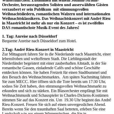
Wintermärchen. Zusammen mit seinem Johann-Strauß-
Orchester, herausragenden Solisten und auserwählten Gästen
verzaubert er sein Publikum mit
stimmungsvollen
Weihnachtsliedern, romantischen Walzern und internationalen
Weihnachtsklassikern. Das Weihnachtskonzert mit André Rieu
in Maastricht ist mehr als nur ein Konzert – es ist zweifellos
DAS romantischste Musik-Event des Jahres!
1. Tag: Anreise nach Düsseldorf
Bequeme Anreise nach Düsseldorf zum Hotel.
2.Tag: André Rieu-Konzert in Maastricht
Zur Mittagszeit fahren Sie in die Niederlande nach Maastricht, einer
lebensfrohen und weltoffenen Stadt. Die Lieblingsstadt der
Niederländer begeistert mit einer zauberhaften Altstadt, in der Sie
romantische Gassen, einladende Cafés und schöne Geschäfte
entdecken können. Sie haben Freizeit für einen Stadtbummel und
den Besuch des Weihnachtsmarktes. Am späten Nachmittag fahren
Sie zum MECC. Hier öffnen sich die Tore bereits um 17:30 Uhr,
sodass Sie Zeit haben, den stimmungsvollen Weihnachtsmarkt zu
erkunden und sich zu stärken. Ein Blasorchester empfängt Sie mit
Weihnachtsmusik und Schauspieler in Charles-Dickens-Kostümen
stimmen Sie auf das Konzert ein. Um 19.30 Uhr beginnt das André
Rieu-Konzert. Freuen Sie sich auf einen unvergesslichen Abend.
Bereits wenn Sie den traumhaften Saal betreten, erleben Sie eine
Landschaft wie aus einem Wintermärchen, die Sie in