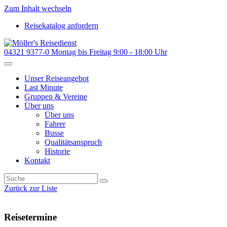
Zum Inhalt wechseln
Reisekatalog anfordern
04321 9377-0
Montag bis Freitag 9:00 - 18:00 Uhr
Unser Reiseangebot
Last Minute
Gruppen & Vereine
Über uns
Über uns
Fahrer
Busse
Qualitätsanspruch
Historie
Kontakt
Zurück zur Liste
Reisetermine