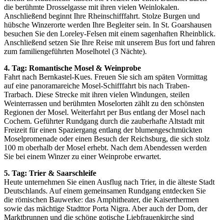
die berühmte Drosselgasse mit ihren vielen Weinlokalen.
Anschließend beginnt Ihre Rheinschifffahrt. Stolze Burgen und
hübsche Winzerorte werden Ihre Begleiter sein. In St. Goarshausen
besuchen Sie den Loreley-Felsen mit einem sagenhaften Rheinblick.
Anschließend setzen Sie Ihre Reise mit unserem Bus fort und fahren
zum familiengeführten Moselhotel (3 Nächte).
4. Tag:
Romantische Mosel & Weinprobe
Fahrt nach Bernkastel-Kues. Freuen Sie sich am späten Vormittag
auf eine panoramareiche Mosel-Schifffahrt bis nach Traben-
Trarbach. Diese Strecke mit ihren vielen Windungen, steilen
Weinterrassen und berühmten Moselorten zählt zu den schönsten
Regionen der Mosel. Weiterfahrt per Bus entlang der Mosel nach
Cochem. Geführter Rundgang durch die zauberhafte Altstadt mit
Freizeit für einen Spaziergang entlang der blumengeschmückten
Moselpromenade oder einen Besuch der Reichsburg, die sich stolz
100 m oberhalb der Mosel erhebt. Nach dem Abendessen werden
Sie bei einem Winzer zu einer Weinprobe erwartet.
5. Tag:
Trier & Saarschleife
Heute unternehmen Sie einen Ausflug nach Trier, in die älteste Stadt
Deutschlands. Auf einem gemeinsamen Rundgang entdecken Sie
die römischen Bauwerke: das Amphitheater, die Kaiserthermen
sowie das mächtige Stadttor Porta Nigra. Aber auch der Dom, der
Marktbrunnen und die schöne gotische Liebfrauenkirche sind