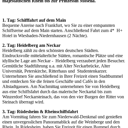
majestätischen Rhein bis zur Prinzessin Mosella.
1. Tag: Schifffahrt auf dem Main
Bequeme Anreise nach Frankfurt, wo Sie zu einer entspannten
Schiffsreise auf dem Main starten. Anschließend Fahrt zum 4* H+
Hotel in Wiesbaden-Niedernhausen (2 Nächte).
2. Tag
: Heidelberg am Neckar
Heidelberg zählt zu den schönsten deutschen Städten.
Eindrucksvolle mittelalterliche Stätten, romantische Plätze und eine
idyllische Lage am Neckar - Heidelberg verzaubert jeden Besucher.
Gemütliche Stadtführung u.a. mit Alter Neckarbrücke, Alter
Universität, Peterskirche, Ritterhaus und Studentenkarzer.
Unternehmen Sie anschließend in Ihrer Freizeit einen Stadtbummel
und entdecken Sie die feinen Geschäfte und Cafés in den
Altstadtgassen. Am Nachmittag unternehmen Sie von Heidelberg
aus eine Schiffsfahrt durch das malerische Neckartal bis zum
Winzerdorf Neckarsteinach, das von den vier Burgen der Ritter von
Steinach überragt wird.
3. Tag:
Rüdesheim & Rheinschiffsfahrt
Am Vormittag fahren Sie zum Niederwald-Denkmal und genießen
einen unvergesslichen Panoramablick auf die Weinberge und den
Rhein. In Rüdesheim haben Sie Freizeit für einen Bummel durch