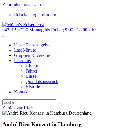
Zum Inhalt wechseln
Reisekatalog anfordern
04321 9377-0
Montag bis Freitag 9:00 - 18:00 Uhr
Unser Reiseangebot
Last Minute
Gruppen & Vereine
Über uns
Über uns
Fahrer
Busse
Qualitätsanspruch
Historie
Kontakt
Zurück zur Liste
Deutschland
André Rieu Konzert in Hamburg