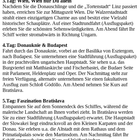
3.Tag: Wien, Wien nur Du allein
Nachdem Sie die Donauschlinge und die „Tortenstadt“ Linz passiert
haben, erreichen Sie zur Mittagszeit Wien. Die Walzerstadtstadt
strahlt einen einzigartigen Charme aus und besitzt eine Vielzahl
historischer Schauplätze. Auf einer Stadtrundfahrt (Ausflugspaket)
erleben Sie die schönsten Sehenswürdigkeiten. Am Abend fährt Ihr
Schiff weiter stromabwärts in Richtung Ungarn.
4.Tag: Donauknie & Budapest
Fahrt durch das Donauknie, vorbei an der Basilika von Esztergom,
nach Budapest. Sie unternehmen eine Stadtführung (Ausflugspaket)
in der prachtvollen ungarischen Hauptstadt. Sie sehen u.a. das
Burgviertel mit Matthiaskirche und Fischerbastei, die Budaer Seite
mit Parlament, Heldenplatz und Oper. Der Nachmittag steht zur
freien Verfügung, alternativ unternehmen Sie einen fakultativen
Ausflug zum Schloß Gödöllo. Am Abend nehmen Sie Kurs auf
Bratislava.
5.Tag: Faszination Bratislava
Entspannen Sie auf dem Sonnendeck des Schiffes, während die
malerische Landschaft an Ihnen vorbei zieht. In Bratislava werden
Sie zu einer Stadtführung (Ausflugspaket) erwartet. Die Hauptstadt
der Slowakei liegt eindrucksvoll an den Kleinen Karpaten und der
Donau. Sie erleben u.a. die Altstadt mit dem Rathaus und dem
Primatialpalais sowie den Martinsdom. Am Nachmittag fährt Ihr