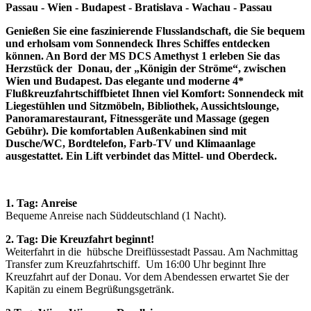
Passau - Wien - Budapest - Bratislava - Wachau - Passau
Genießen Sie eine faszinierende Flusslandschaft, die Sie bequem
und erholsam vom Sonnendeck Ihres Schiffes entdecken
können. An Bord der MS DCS Amethyst 1 erleben Sie das
Herzstück der Donau, der „Königin der Ströme“, zwischen
Wien und Budapest.
Das elegante und moderne 4*
Flußkreuzfahrtschiff
bietet Ihnen viel Komfort: Sonnendeck mit
Liegestühlen und Sitzmöbeln, Bibliothek, Aussichtslounge,
Panoramarestaurant, Fitnessgeräte und Massage (gegen
Gebühr). Die komfortablen Außenkabinen sind mit
Dusche/WC, Bordtelefon, Farb-TV und Klimaanlage
ausgestattet. Ein Lift verbindet das Mittel- und Oberdeck.
1. Tag:
Anreise
Bequeme Anreise nach Süddeutschland (1 Nacht).
2. Tag: Die Kreuzfahrt beginnt!
Weiterfahrt in die hübsche Dreiflüssestadt Passau. Am Nachmittag
Transfer zum Kreuzfahrtschiff. Um 16:00 Uhr beginnt Ihre
Kreuzfahrt auf der Donau. Vor dem Abendessen erwartet Sie der
Kapitän zu einem Begrüßungsgetränk.