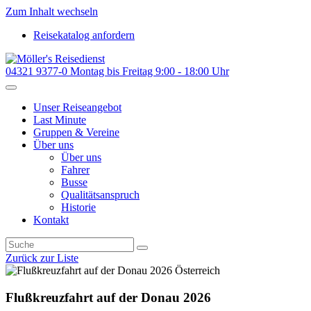
Zum Inhalt wechseln
Reisekatalog anfordern
04321 9377-0
Montag bis Freitag 9:00 - 18:00 Uhr
Unser Reiseangebot
Last Minute
Gruppen & Vereine
Über uns
Über uns
Fahrer
Busse
Qualitätsanspruch
Historie
Kontakt
Zurück zur Liste
Österreich
Flußkreuzfahrt auf der Donau 2026