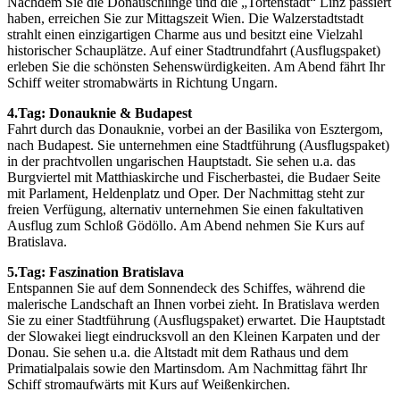
Nachdem Sie die Donauschlinge und die „Tortenstadt“ Linz passiert
haben, erreichen Sie zur Mittagszeit Wien. Die Walzerstadtstadt
strahlt einen einzigartigen Charme aus und besitzt eine Vielzahl
historischer Schauplätze. Auf einer Stadtrundfahrt (Ausflugspaket)
erleben Sie die schönsten Sehenswürdigkeiten. Am Abend fährt Ihr
Schiff weiter stromabwärts in Richtung Ungarn.
4.Tag: Donauknie & Budapest
Fahrt durch das Donauknie, vorbei an der Basilika von Esztergom,
nach Budapest. Sie unternehmen eine Stadtführung (Ausflugspaket)
in der prachtvollen ungarischen Hauptstadt. Sie sehen u.a. das
Burgviertel mit Matthiaskirche und Fischerbastei, die Budaer Seite
mit Parlament, Heldenplatz und Oper. Der Nachmittag steht zur
freien Verfügung, alternativ unternehmen Sie einen fakultativen
Ausflug zum Schloß Gödöllo. Am Abend nehmen Sie Kurs auf
Bratislava.
5.Tag: Faszination Bratislava
Entspannen Sie auf dem Sonnendeck des Schiffes, während die
malerische Landschaft an Ihnen vorbei zieht. In Bratislava werden
Sie zu einer Stadtführung (Ausflugspaket) erwartet. Die Hauptstadt
der Slowakei liegt eindrucksvoll an den Kleinen Karpaten und der
Donau. Sie sehen u.a. die Altstadt mit dem Rathaus und dem
Primatialpalais sowie den Martinsdom. Am Nachmittag fährt Ihr
Schiff stromaufwärts mit Kurs auf Weißenkirchen.