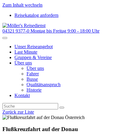
Zum Inhalt wechseln
Reisekatalog anfordern
04321 9377-0
Montag bis Freitag 9:00 - 18:00 Uhr
Unser Reiseangebot
Last Minute
Gruppen & Vereine
Über uns
Über uns
Fahrer
Busse
Qualitätsanspruch
Historie
Kontakt
Zurück zur Liste
Österreich
Flußkreuzfahrt auf der Donau