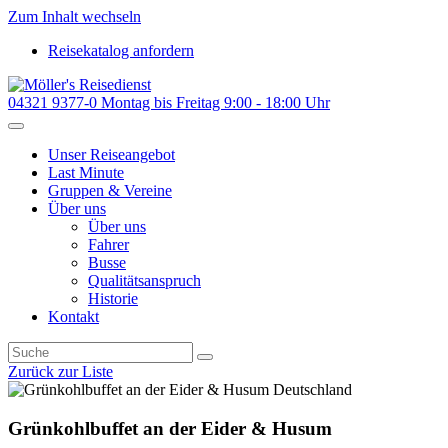
Zum Inhalt wechseln
Reisekatalog anfordern
04321 9377-0
Montag bis Freitag 9:00 - 18:00 Uhr
Unser Reiseangebot
Last Minute
Gruppen & Vereine
Über uns
Über uns
Fahrer
Busse
Qualitätsanspruch
Historie
Kontakt
Zurück zur Liste
Deutschland
Grünkohlbuffet an der Eider & Husum