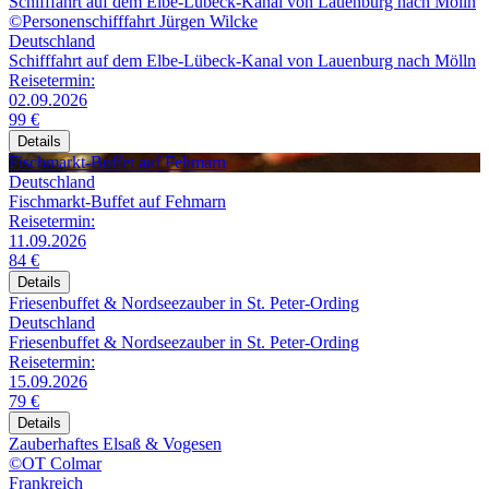
Schifffahrt auf dem Elbe-Lübeck-Kanal von Lauenburg nach Mölln
©Personenschifffahrt Jürgen Wilcke
Deutschland
Schifffahrt auf dem Elbe-Lübeck-Kanal von Lauenburg nach Mölln
Reisetermin:
02.09.2026
99 €
Details
Fischmarkt-Buffet auf Fehmarn
Deutschland
Fischmarkt-Buffet auf Fehmarn
Reisetermin:
11.09.2026
84 €
Details
Friesenbuffet & Nordseezauber in St. Peter-Ording
Deutschland
Friesenbuffet & Nordseezauber in St. Peter-Ording
Reisetermin:
15.09.2026
79 €
Details
Zauberhaftes Elsaß & Vogesen
©OT Colmar
Frankreich